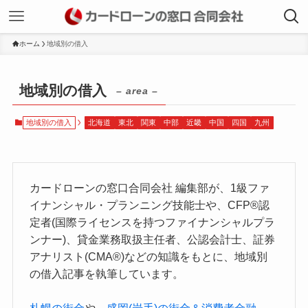
ホーム
地域別の借入
地域別の借入
– area –
地域別の借入
北海道
東北
関東
中部
近畿
中国
四国
九州
カードローンの窓口合同会社 編集部が、1級ファ
イナンシャル・プランニング技能士や、CFP®認
定者(国際ライセンスを持つファイナンシャルプラ
ンナー)、貸金業務取扱主任者、公認会計士、証券
アナリスト(CMA®)などの知識をもとに、地域別
の借入記事を執筆しています。