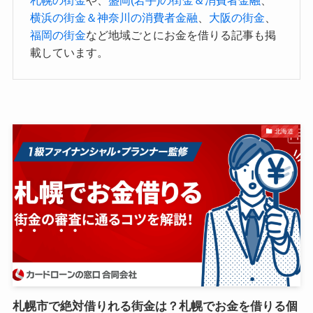
札幌の街金
や、
盛岡(岩手)の街金＆消費者金融
、
横浜の街金＆神奈川の消費者金融
、
大阪の街金
、
福岡の街金
など地域ごとにお金を借りる記事も掲
載しています。
北海道
札幌市で絶対借りれる街金は？札幌でお金を借りる個