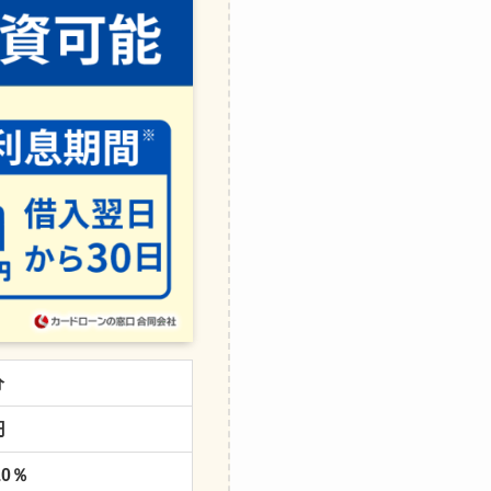
分
円
.0％