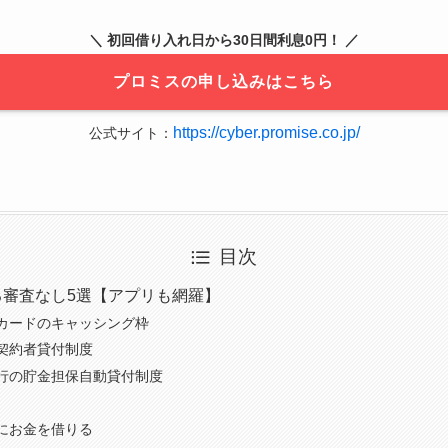
＼ 初回借り入れ日から30日間利息0円！ ／
プロミスの申し込みはこちら
https://cyber.promise.co.jp/
公式サイト：
目次
る審査なし5選【アプリも網羅】
カードのキャッシング枠
契約者貸付制度
行の貯金担保自動貸付制度
にお金を借りる