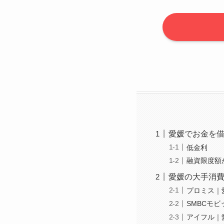
愛媛でお金を
低金利
融資限度額
愛媛の大手消
プロミス｜
SMBCモ
アイフル｜