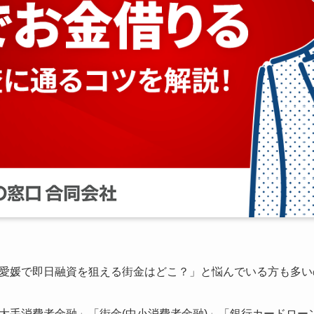
愛媛で即日融資を狙える街金はどこ？」と悩んでいる方も多い
大手消費者金融」「街金(中小消費者金融)」「銀行カードロー