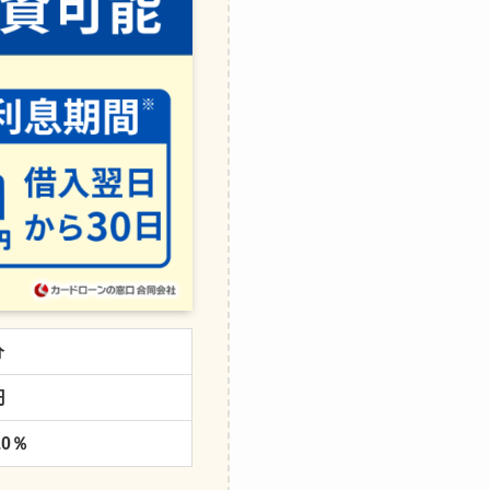
分
円
.0％