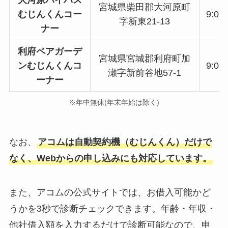
大河原バイパス
宮城県柴田郡大河原町
むじんくんコー
9:00
字新東21-13
ナー
利府ペアガーデ
宮城県宮城郡利府町加
ンむじんくんコ
9:00
瀬字新前谷地57-1
ーナー
※年中無休(年末年始は除く)
なお、
アコムは自動契約機（むじんくん）だけで
なく、Webからの申し込みにも対応しています。
また、アコムの公式サイトでは、お借入可能かど
うかを3秒で診断チェックできます。年齢・年収・
他社借入額を入力するだけで診断可能なので、申