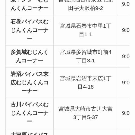
9:00
んくんコーナー
田字大沢柏9-2
石巻バイパスむ
宮城県石巻市中里1丁
じんくんコーナ
9:00
目1-1
ー
多賀城むじんく
宮城県多賀城市町前4
9:00
んコーナー
丁目3-1
岩沼バイパス末
宮城県岩沼市末広1丁
広むじんくんコ
9:00
目4-18
ーナー
古川バイパスむ
宮城県大崎市古川大宮
じんくんコーナ
9:00
3丁目5-37
ー