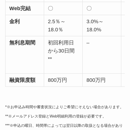
Web完結
〇
〇
金利
2.5％～
3.0%～
3
18.0％
18.0%
1
無利息期間
初回利用日
–
から30日間
**
3
融資限度額
800万円
800万円
8
*※お申込み時間や審査状況によりご希望にそえない場合があります。
**※メールアドレス登録とWeb明細利用の登録が必要です。
***※申込の曜日、時間帯によっては翌日以降の取扱となる場合があり