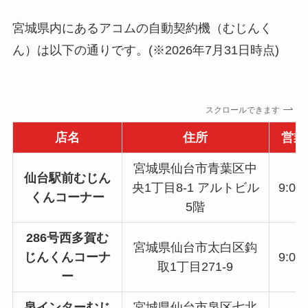
宮城県内にあるアコムの自動契約機（むじんく
ん）は以下の通りです。(※2026年7月31日時点)
スクロールできます
店名
住所
営業
宮城県仙台市青葉区中
仙台駅前むじん
央1丁目8-1 アルトビル
9:00
くんコーナー
5階
286号西多賀む
宮城県仙台市太白区鈎
じんくんコーナ
9:00
取1丁目271-9
ー
泉インターむじ
宮城県仙台市泉区七北