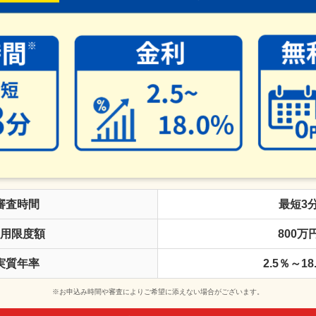
審査時間
最短3
用限度額
800万
実質年率
2.5％～18
※お申込み時間や審査によりご希望に添えない場合がございます。